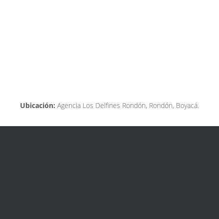
Ubicación:
Agencia Los Delfines Rondón, Rondón, Boyacá.